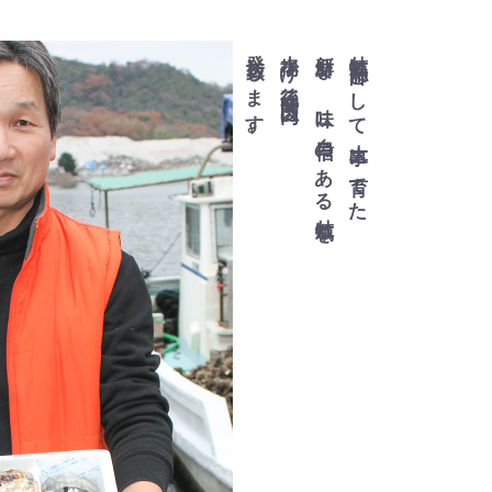
発送致します。
水揚げ後三時間以内に
新鮮な、味に自信のある牡蠣を
牡蠣漁師として大事に育てた