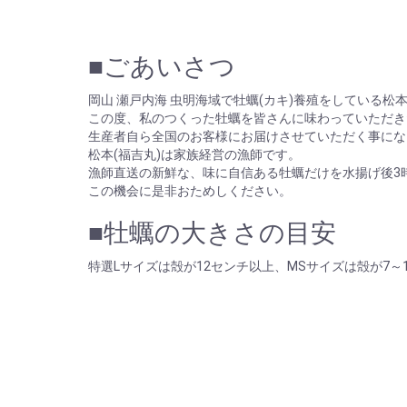
■ごあいさつ
岡山 瀬戸内海 虫明海域で牡蠣(カキ)養殖をしている松
この度、私のつくった牡蠣を皆さんに味わっていただき
生産者自ら全国のお客様にお届けさせていただく事にな
松本(福吉丸)は家族経営の漁師です。
漁師直送の新鮮な、味に自信ある牡蠣だけを水揚げ後3
この機会に是非おためしください。
■牡蠣の大きさの目安
特選Lサイズは殻が12センチ以上、MSサイズは殻が7～