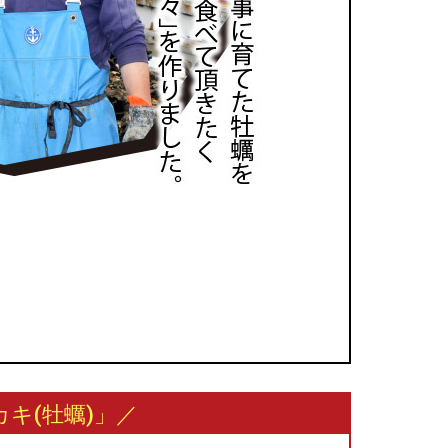
キ(牡蠣)」／