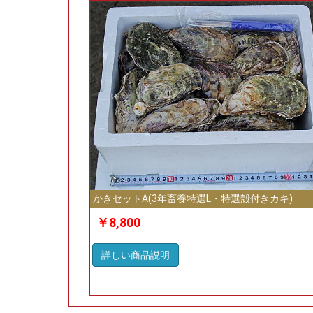
かきセットA(3年畜養特選L・特選殻付きカキ)
￥8,800
詳しい商品説明