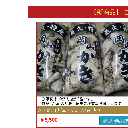
【新商品】 
かきセットH(生きてる むき身 1Kg)
￥5,500
詳しい商品説