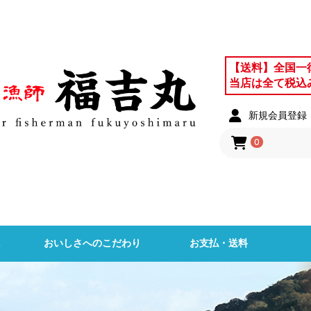
【送料】全国一
当店は全て税込
新規会員登録
0
境
おいしさへのこだわり
お支払・送料