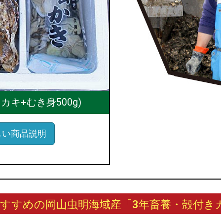
キ+むき身500g)
しい商品説明
すすめの岡山虫明海域産「3年畜養・殻付きカ