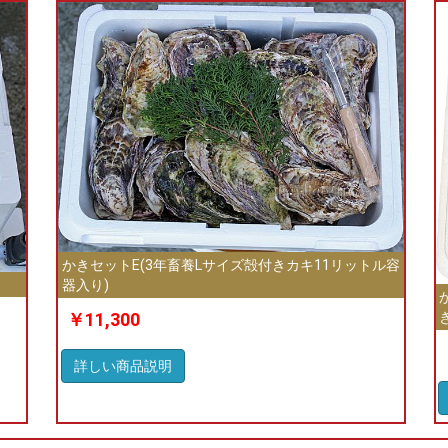
かきセットE(3年畜養Lサイズ殻付きカキ11リットル容
器入り)
￥11,300
詳しい商品説明