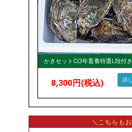
かきセットC(3年畜養特選L殻付きカ
詳
8,300円
(税込)
＼こちらもお