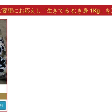
ご要望にお応えし「生きてる むき身 1Kg」
明